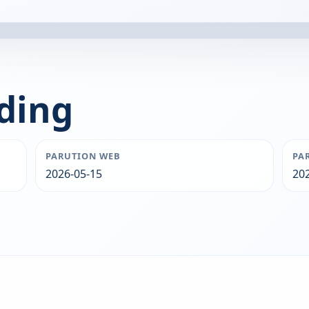
lding
PARUTION WEB
PA
2026-05-15
20