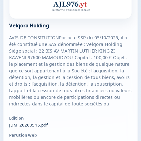
Velqora Holding
AVIS DE CONSITUTIONPar acte SSP du 05/10/2025, il a
été constitué une SAS dénommée : Velqora Holding
Siège social : 22 BIS AV MARTIN LUTHER KING ZI
KAWENI 97600 MAMOUDZOU Capital : 100,00 € Objet :
le placement et la gestion des biens de quelque nature
que ce soit appartenant à la Société ; l'acquisition, la
détention, la gestion et la cession de tous biens, avoirs
et droits ; l'acquisition, la détention, la souscription,
l'apport et la cession de tous titres financiers ou valeurs
mobilières ou encore de participations directes ou
indirectes dans le capital de toute sociétés ou
groupement français et étrangers existants ou à
constituer ; la gestion desdits titres financiers, valeurs
Edition
mobilières, participations directes ou indirectes, droits
JDM_20260515.pdf
ou biens, et plus généralement, la réalisation de tout
Parution web
acte lié directement ou indirectement à la gestion de