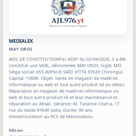
ascendants ou descendants du cédant. L'agrément sera
accordé par la gérance de la Société. Durée : 99 ans à
compter de son immatriculation au RCS de
MAMOUDZOU.
MEDIALEX
MAY ORDI
AVIS DE CONSTITUTIONPar ASSP du 02/04/2026, il a été
constitué une SARL, dénommée MAY ORDI. Sigle: MO.
Siège social: 655 AVENUE SAID VITTA 97620 Chirongui.
Capital: 1000€. Objet: Vente en magasin de matériel
informatique ou web et tout autre produit lié au détail.
Réparation en magasin de matériel informatique ou
web et tout autre produit lié et leur maintenance et
réparation au détail. Gérance: M. Turanne Charia, 17
rue du stade 97640 Sada. Durée: 99 ans.
Immatriculation au RCS de Mamoudzou.
Edition