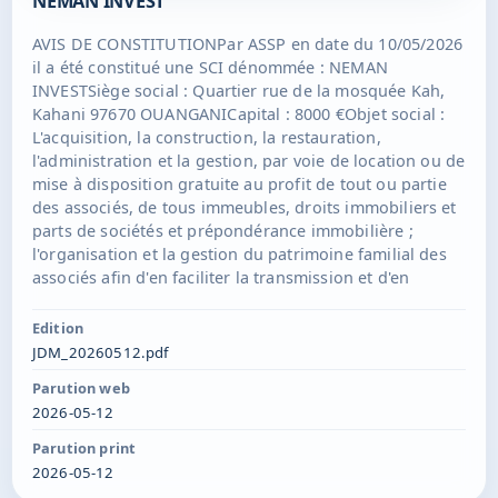
NEMAN INVEST
immatriculation au RCS de MAMOUDZOU.
AVIS DE CONSTITUTIONPar ASSP en date du 10/05/2026
il a été constitué une SCI dénommée : NEMAN
INVESTSiège social : Quartier rue de la mosquée Kah,
Kahani 97670 OUANGANICapital : 8000 €Objet social :
L'acquisition, la construction, la restauration,
l'administration et la gestion, par voie de location ou de
mise à disposition gratuite au profit de tout ou partie
des associés, de tous immeubles, droits immobiliers et
parts de sociétés et prépondérance immobilière ;
l'organisation et la gestion du patrimoine familial des
associés afin d'en faciliter la transmission et d'en
prévenir les aléas de l'indivision ; l'acquisition, la
détention et la gestion de tous portefeuilles de valeurs
Edition
mobilières, de produits de placement, d'épargne ou de
JDM_20260512.pdf
capitalisation, ainsi que l'optimisation de sa propre
Parution web
trésorerie ; l'aliénation, par voie de vente, d'échange ou
2026-05-12
d'apport, de tout ou partie des éléments immobiliers ou
mobiliers composant l'actif social, sous réserve que ces
Parution print
opérations respectent strictement le caractère civil de
2026-05-12
la société et ne constituent pas des actes de