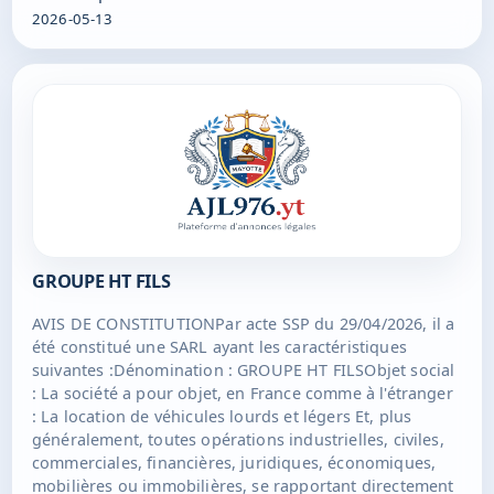
exercice du droit de vote : Dans les conditions
2026-05-13
statutaires et légales.Ont été nommés : Président :
Monsieur EL Hadji ABDALLAH DJAHA bp 104 rue de la
vigie 97610 Dzaoudzi. La société sera immatriculée au
RCS deMamoudzou.Pour avis.
GROUPE HT FILS
AVIS DE CONSTITUTIONPar acte SSP du 29/04/2026, il a
été constitué une SARL ayant les caractéristiques
suivantes :Dénomination : GROUPE HT FILSObjet social
: La société a pour objet, en France comme à l'étranger
: La location de véhicules lourds et légers Et, plus
généralement, toutes opérations industrielles, civiles,
commerciales, financières, juridiques, économiques,
mobilières ou immobilières, se rapportant directement