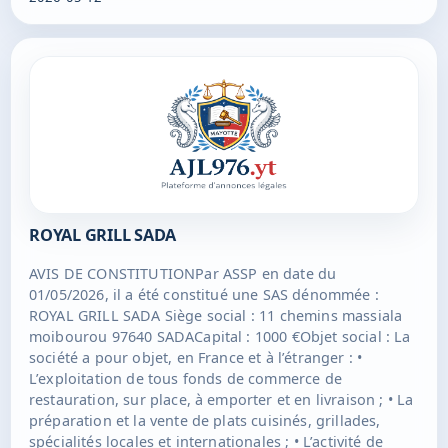
POMARES, 135 RTE DE L'ARDOISE 26300 BOURG-DE-
PEAGEDurée : 99 ans à compter de sonimmatriculation
au RCS de MAMOUDZOU.
ROYAL GRILL SADA
AVIS DE CONSTITUTIONPar ASSP en date du
01/05/2026, il a été constitué une SAS dénommée :
ROYAL GRILL SADA Siège social : 11 chemins massiala
moibourou 97640 SADACapital : 1000 €Objet social : La
société a pour objet, en France et à l’étranger : •
L’exploitation de tous fonds de commerce de
restauration, sur place, à emporter et en livraison ; • La
préparation et la vente de plats cuisinés, grillades,
spécialités locales et internationales ; • L’activité de