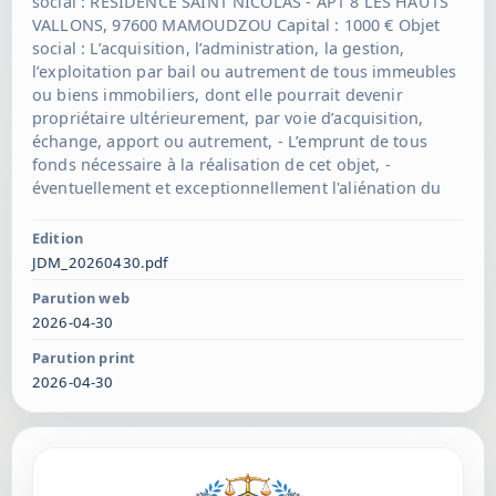
social : RESIDENCE SAINT NICOLAS - APT 8 LES HAUTS
VALLONS, 97600 MAMOUDZOU Capital : 1000 € Objet
social : L’acquisition, l’administration, la gestion,
l’exploitation par bail ou autrement de tous immeubles
ou biens immobiliers, dont elle pourrait devenir
propriétaire ultérieurement, par voie d’acquisition,
échange, apport ou autrement, - L’emprunt de tous
fonds nécessaire à la réalisation de cet objet, -
éventuellement et exceptionnellement l'aliénation du
ou des immeubles devenus inutiles à la Société, au
moyen de vente, échange ou apport en société, et
Edition
généralement toutes opérations quelconques pouvant
JDM_20260430.pdf
se rattacher directement ou indirectement à l'objet ci-
Parution web
dessus défini, pourvu que ces opérations ne modifient
2026-04-30
pas le caractère civil de la Société. Gérance : M
RADJABALY Idriss demeurant RESIDENCE SAINT
Parution print
NICOLAS - APT 8 LES HAUTS VALLONS 97600
2026-04-30
MAMOUDZOU Cession de parts sociales : Les parts
sociales ne peuvent être cédées qu'avec un agrément
donné dans les conditions ci-dessous. Toutefois, seront
dispensées d'agrément les cessions consenties à des
associés ou au conjoint de l'un d'eux ou à des