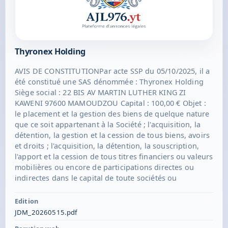
Thyronex Holding
AVIS DE CONSTITUTIONPar acte SSP du 05/10/2025, il a
été constitué une SAS dénommée : Thyronex Holding
Siège social : 22 BIS AV MARTIN LUTHER KING ZI
KAWENI 97600 MAMOUDZOU Capital : 100,00 € Objet :
le placement et la gestion des biens de quelque nature
que ce soit appartenant à la Société ; l'acquisition, la
détention, la gestion et la cession de tous biens, avoirs
et droits ; l'acquisition, la détention, la souscription,
l'apport et la cession de tous titres financiers ou valeurs
mobilières ou encore de participations directes ou
indirectes dans le capital de toute sociétés ou
groupement français et étrangers existants ou à
constituer ; la gestion desdits titres financiers, valeurs
Edition
mobilières, participations directes ou indirectes, droits
JDM_20260515.pdf
ou biens, et plus généralement, la réalisation de tout