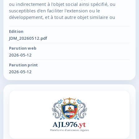
ou indirectement à l'objet social ainsi spécifié, ou
susceptibles d'en faciliter l'extension ou le
développement, et à tout autre objet similaire ou
connexe. Siège social : 15 RUE MANGARETTA 97600
Koungou.Capital : 6000 €Durée : 99 ansGérance : M.
Edition
HALIDI MALIDI, demeurant 15 RUE MANGARETTA 97600
JDM_20260512.pdf
KoungouImmatriculation au RCS de Mamoudzou
Parution web
2026-05-12
Parution print
2026-05-12