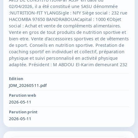
02/04/2026, il a été constitué une SASU dénommée
:NUTRITION-FIT YLANGSigle : NFY Siège social : 232 rue
HACOMBA 97650 BANDRABOUACapital : 1000 €Objet
social : Achat et vente de compléments alimentaires.
Vente en gros de tout produits de nutrition sportive et
bien-etre. Vente d'accessoires sportives et de vêtements
de sport. Conseils en nutrition sportive. Prestation de
coaching sportif en individuel et collectif, préparation
physique et suivi personnalisé en activité physique
adaptée. Président : M ABDOU El-Karim demeurant 232
rue Hacomba 97650 BANDRABOUA élu pour une durée
de 99 ans. Clauses d'agrément : Les actions sont
Edition
librement cessibles entre actionnaires uniquement avec
JDM_20260511.pdf
accord du Président de la Société.Durée : 99 ans à
Parution web
compter de son immatriculation au RCS de
2026-05-11
MAMOUDZOU.
Parution print
2026-05-11