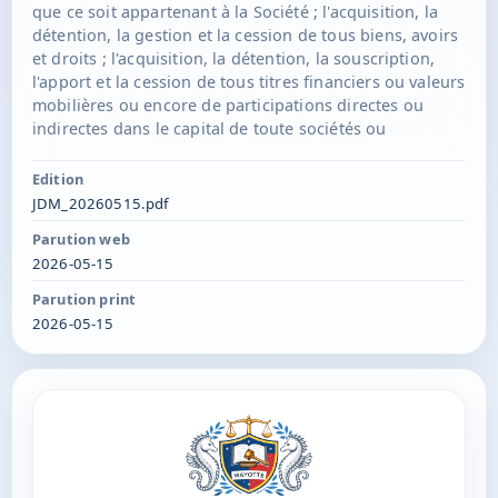
que ce soit appartenant à la Société ; l'acquisition, la
détention, la gestion et la cession de tous biens, avoirs
et droits ; l'acquisition, la détention, la souscription,
l'apport et la cession de tous titres financiers ou valeurs
mobilières ou encore de participations directes ou
indirectes dans le capital de toute sociétés ou
groupement français et étrangers existants ou à
constituer ; la gestion desdits titres financiers, valeurs
Edition
mobilières, participations directes ou indirectes, droits
JDM_20260515.pdf
ou biens, et plus généralement, la réalisation de tout
Parution web
acte lié directement ou indirectement à la gestion de
2026-05-15
son patrimoine ; toutes prestations de services en
matière commerciale, administrative, financière ou
Parution print
autres ; Président : Thomas POMARES, 135 RTE DE
2026-05-15
L'ARDOISE 26300 BOURG-DE-PEAGE Durée : 99 ans à
compter de son immatriculation au RCS de
MAMOUDZOU.