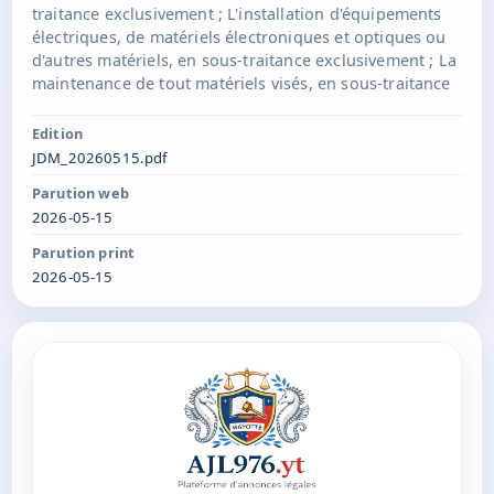
traitance exclusivement ; L'installation d'équipements
électriques, de matériels électroniques et optiques ou
d'autres matériels, en sous-traitance exclusivement ; La
maintenance de tout matériels visés, en sous-traitance
exclusivement ; La maintenance préventive et
corrective, l'installation, le contrôle, le dépannage et la
Edition
mise en conformité de tous équipements techniques,
JDM_20260515.pdf
industriels ou de sécurité, notamment les systèmes de
Parution web
prévention et de protection incendie, en sous-traitance
2026-05-15
exclusivement ; toutes prestations de services en
matière commerciale, administrative, financière ou
Parution print
autres. Président : Vaesira Holding, SAS, sise AVENUE
2026-05-15
MARTIN LUTHER KING C/O LEBTRONIC 97600
MAMOUDZOU, 999163371 RCS MAMOUDZOU Durée :
99 ans à compter de son immatriculation au RCS de
MAMOUDZOU.