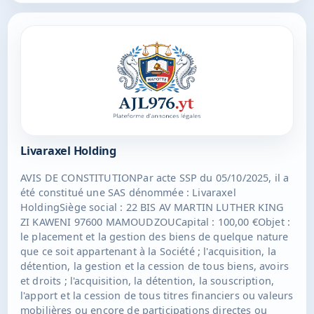
commerce.Gérance : M HALIDI Maoulida demeurant
Quartier rue de la mosquée Kah, Kahani 97670
OUANGANI ; Mme HALIDI Mouslimati demeurant 23 rue
des lavandiers Cambuston 97440 SAINT-ANDRÉ ; Mme
HOUMADI Raissa demeurant 98 Ruelle Esparon 97440
SAINT-ANDRÉ ; M HALIDI Nassirine demeurant 105 rue
voltaire 97440 SAINT-ANDRÉDurée : 99 ans à compter
de son immatriculation au RCS de MAMOUDZOU.
Livaraxel Holding
AVIS DE CONSTITUTIONPar acte SSP du 05/10/2025, il a
été constitué une SAS dénommée : Livaraxel
HoldingSiège social : 22 BIS AV MARTIN LUTHER KING
ZI KAWENI 97600 MAMOUDZOUCapital : 100,00 €Objet :
le placement et la gestion des biens de quelque nature
que ce soit appartenant à la Société ; l'acquisition, la
détention, la gestion et la cession de tous biens, avoirs
et droits ; l'acquisition, la détention, la souscription,
l'apport et la cession de tous titres financiers ou valeurs
mobilières ou encore de participations directes ou