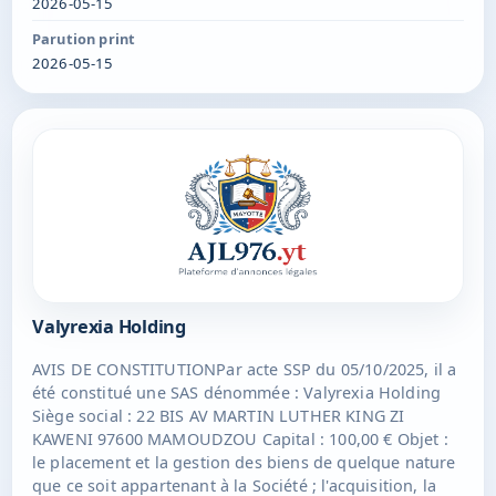
2026-05-15
son patrimoine ; toutes prestations de services en
matière commerciale, administrative, financière ou
Parution print
autres ; Président : Thomas POMARES, 135 RTE DE
2026-05-15
L'ARDOISE 26300 BOURG-DE-PEAGE Durée : 99 ans à
compter de son immatriculation au RCS de
MAMOUDZOU.
Valyrexia Holding
AVIS DE CONSTITUTIONPar acte SSP du 05/10/2025, il a
été constitué une SAS dénommée : Valyrexia Holding
Siège social : 22 BIS AV MARTIN LUTHER KING ZI
KAWENI 97600 MAMOUDZOU Capital : 100,00 € Objet :
le placement et la gestion des biens de quelque nature
que ce soit appartenant à la Société ; l'acquisition, la