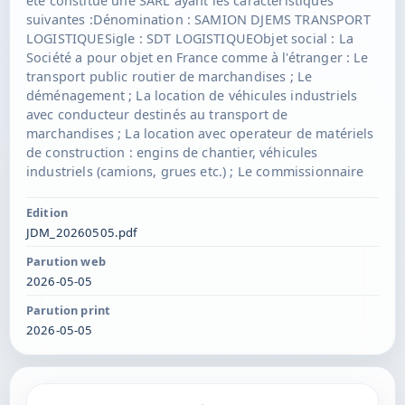
été constitué une SARL ayant les caractéristiques
suivantes :Dénomination : SAMION DJEMS TRANSPORT
LOGISTIQUESigle : SDT LOGISTIQUEObjet social : La
Société a pour objet en France comme à l'étranger : Le
transport public routier de marchandises ; Le
déménagement ; La location de véhicules industriels
avec conducteur destinés au transport de
marchandises ; La location avec operateur de matériels
de construction : engins de chantier, véhicules
industriels (camions, grues etc.) ; Le commissionnaire
de transport ; Le transport public routier de personnes
; La collecte, le transport et la valorisation de déchets
Edition
(ordures ménagères, déchets verts, D3E, plastique,
JDM_20260505.pdf
métal, ferraille, encombrants, etc.) ;Siège social : 17
Parution web
Lotissement Nord 97670 Chiconi.Capital : 2000 €Durée :
2026-05-05
99 ansGérance : M. SAID-HALIDI Anly, demeurant 331
Route Ampadza 97670 ChiconiImmatriculation au RCS
Parution print
de Mamoudzou
2026-05-05