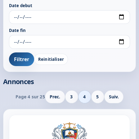
Date debut
Date fin
Filtrer
Reinitialiser
Annonces
Page 4 sur 25
Prec.
3
4
5
Suiv.