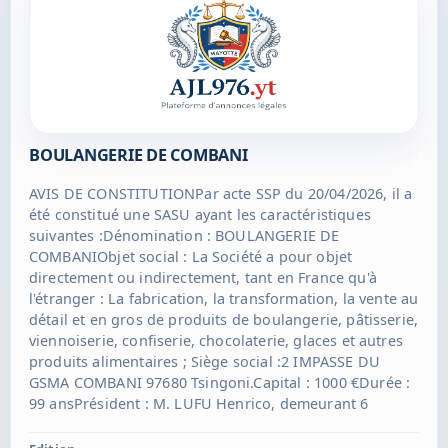
BOULANGERIE DE COMBANI
AVIS DE CONSTITUTIONPar acte SSP du 20/04/2026, il a
été constitué une SASU ayant les caractéristiques
suivantes :Dénomination : BOULANGERIE DE
COMBANIObjet social : La Société a pour objet
directement ou indirectement, tant en France qu'à
l'étranger : La fabrication, la transformation, la vente au
détail et en gros de produits de boulangerie, pâtisserie,
viennoiserie, confiserie, chocolaterie, glaces et autres
produits alimentaires ; Siège social :2 IMPASSE DU
GSMA COMBANI 97680 Tsingoni.Capital : 1000 €Durée :
99 ansPrésident : M. LUFU Henrico, demeurant 6
IMPASSE DU GSMA 97680 Tsingoni Admission aux
assemblées et droits de votes : Tout actionnaire peut