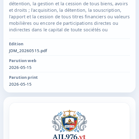
détention, la gestion et la cession de tous biens, avoirs
et droits ; l'acquisition, la détention, la souscription,
l'apport et la cession de tous titres financiers ou valeurs
mobilières ou encore de participations directes ou
indirectes dans le capital de toute sociétés ou
groupement français et étrangers existants ou à
constituer ; la gestion desdits titres financiers, valeurs
Edition
mobilières, participations directes ou indirectes, droits
JDM_20260515.pdf
ou biens, et plus généralement, la réalisation de tout
Parution web
acte lié directement ou indirectement à la gestion de
2026-05-15
son patrimoine ; toutes prestations de services en
matière commerciale, administrative, financière ou
Parution print
autres ; Président : Thomas POMARES, 135 RTE DE
2026-05-15
L'ARDOISE 26300 BOURG-DE-PEAGE Durée : 99 ans à
compter de son immatriculation au RCS de
MAMOUDZOU.