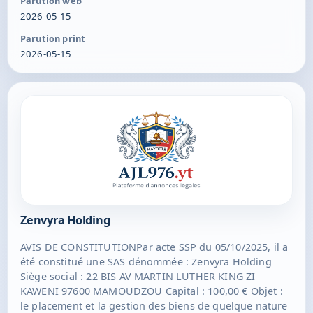
Parution web
acte lié directement ou indirectement à la gestion de
2026-05-15
son patrimoine ; toutes prestations de services en
matière commerciale, administrative, financière ou
Parution print
autres ; Président : Thomas POMARES, 135 RTE DE
2026-05-15
L'ARDOISE 26300 BOURG-DE-PEAGE Durée : 99 ans à
compter de son immatriculation au RCS de
MAMOUDZOU.
Zenvyra Holding
AVIS DE CONSTITUTIONPar acte SSP du 05/10/2025, il a
été constitué une SAS dénommée : Zenvyra Holding
Siège social : 22 BIS AV MARTIN LUTHER KING ZI
KAWENI 97600 MAMOUDZOU Capital : 100,00 € Objet :
le placement et la gestion des biens de quelque nature