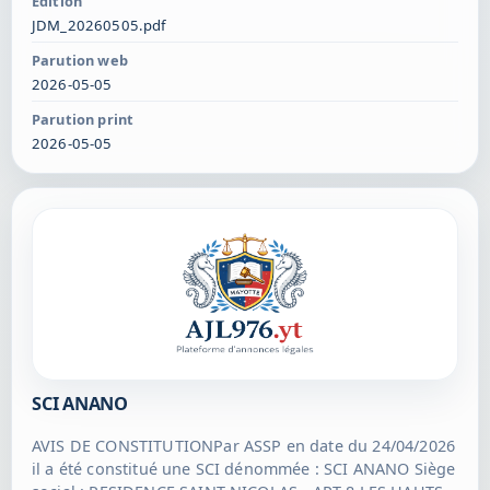
Edition
participer aux assemblées quel que soit le nombre de
JDM_20260505.pdf
ses actions, chaque action donnant droit à une
Parution web
voix.Clause d'agrément : La cession des actions de
2026-05-05
l'associé unique est libre. Immatriculation au RCS de
Mamoudzou
Parution print
2026-05-05
SCI ANANO
AVIS DE CONSTITUTIONPar ASSP en date du 24/04/2026
il a été constitué une SCI dénommée : SCI ANANO Siège