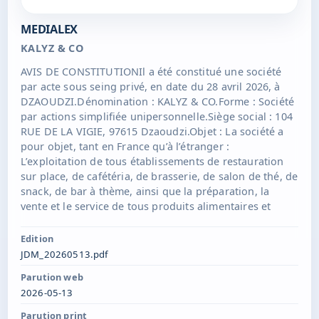
MEDIALEX
KALYZ & CO
AVIS DE CONSTITUTIONIl a été constitué une société
par acte sous seing privé, en date du 28 avril 2026, à
DZAOUDZI.Dénomination : KALYZ & CO.Forme : Société
par actions simplifiée unipersonnelle.Siège social : 104
RUE DE LA VIGIE, 97615 Dzaoudzi.Objet : La société a
pour objet, tant en France qu’à l’étranger :
L’exploitation de tous établissements de restauration
sur place, de cafétéria, de brasserie, de salon de thé, de
snack, de bar à thème, ainsi que la préparation, la
vente et le service de tous produits alimentaires et
boissons, à consommer sur place ou à emporter.Durée
de la société : 99 année(s).Capital social fixe : 500
Edition
eurosCession d'actions et agrément : Les dispositions
JDM_20260513.pdf
du présent article ne sont pas applicables lorsque la
Parution web
Société ne comporte qu'un seul actionnaire.La faculté
2026-05-13
d'agrément s'étend à tous les associés de la
Société.Admission aux assemblées générales et
Parution print