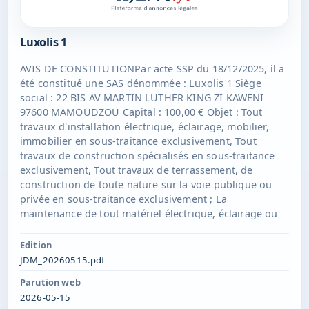
Luxolis 1
AVIS DE CONSTITUTIONPar acte SSP du 18/12/2025, il a
été constitué une SAS dénommée : Luxolis 1 Siège
social : 22 BIS AV MARTIN LUTHER KING ZI KAWENI
97600 MAMOUDZOU Capital : 100,00 € Objet : Tout
travaux d'installation électrique, éclairage, mobilier,
immobilier en sous-traitance exclusivement, Tout
travaux de construction spécialisés en sous-traitance
exclusivement, Tout travaux de terrassement, de
construction de toute nature sur la voie publique ou
privée en sous-traitance exclusivement ; La
maintenance de tout matériel électrique, éclairage ou
mobilier ou immobilier de toute nature en sous-
traitance exclusivement ; Plus généralement, la
Edition
réalisation de tout acte, opération, installation,
JDM_20260515.pdf
maintenance, travaux liés directement ou indirectement
Parution web
aux activités visées inclus en sous-traitance
2026-05-15
exclusivement. Toutes prestations de services en