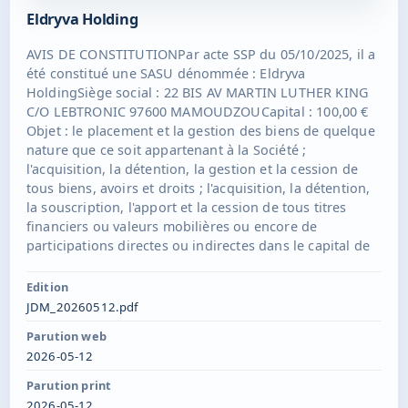
Eldryva Holding
AVIS DE CONSTITUTIONPar acte SSP du 05/10/2025, il a
été constitué une SASU dénommée : Eldryva
HoldingSiège social : 22 BIS AV MARTIN LUTHER KING
C/O LEBTRONIC 97600 MAMOUDZOUCapital : 100,00 €
Objet : le placement et la gestion des biens de quelque
nature que ce soit appartenant à la Société ;
l'acquisition, la détention, la gestion et la cession de
tous biens, avoirs et droits ; l'acquisition, la détention,
la souscription, l'apport et la cession de tous titres
financiers ou valeurs mobilières ou encore de
participations directes ou indirectes dans le capital de
toute sociétés ou groupement français et étrangers
existants ou à constituer ; la gestion desdits titres
Edition
financiers, valeurs mobilières, participations directes
JDM_20260512.pdf
ou indirectes, droits ou biens, et plus généralement, la
Parution web
réalisation de tout acte lié directement ou
2026-05-12
indirectement à la gestion de son patrimoine ; toutes
prestations de services en matière commerciale,
Parution print
administrative, financière ou autres ;Président : Thomas
2026-05-12