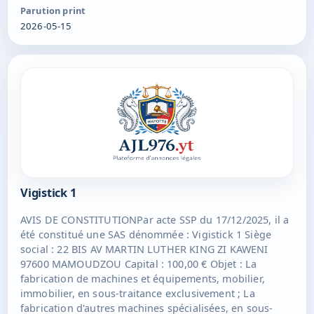
matière commerciale, administrative, financière ou
Parution print
autres ; Président : Avelqina Holding, SAS, sise AVENUE
2026-05-15
MARTIN LUTHER KING C/O LEBTRONIC 97600
MAMOUDZOU, 999154990 RCS MAMOUDZOU Durée :
99 ans à compter de son immatriculation au RCS de
MAMOUDZOU
Vigistick 1
AVIS DE CONSTITUTIONPar acte SSP du 17/12/2025, il a
été constitué une SAS dénommée : Vigistick 1 Siège
social : 22 BIS AV MARTIN LUTHER KING ZI KAWENI
97600 MAMOUDZOU Capital : 100,00 € Objet : La
fabrication de machines et équipements, mobilier,
immobilier, en sous-traitance exclusivement ; La
fabrication d'autres machines spécialisées, en sous-