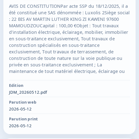
AVIS DE CONSTITUTIONPar acte SSP du 18/12/2025, il a
été constitué une SAS dénommée : Luxolis 2Siège social
: 22 BIS AV MARTIN LUTHER KING ZI KAWENI 97600
MAMOUDZOUCapital : 100,00 €Objet : Tout travaux
d'installation électrique, éclairage, mobilier, immobilier
en sous-traitance exclusivement, Tout travaux de
construction spécialisés en sous-traitance
exclusivement, Tout travaux de terrassement, de
construction de toute nature sur la voie publique ou
privée en sous-traitance exclusivement ; La
maintenance de tout matériel électrique, éclairage ou
mobilier ou immobilier de toute nature en sous-
traitance exclusivement ; Plus généralement, la
Edition
réalisation de tout acte, opération, installation,
JDM_20260512.pdf
maintenance, travaux liés directement ou indirectement
Parution web
aux activités visées inclus en sous-traitance
2026-05-12
exclusivement. toutes prestations de services en
matière commerciale, administrative, financière ou
Parution print
autres ;Président : Avelqina Holding, SAS, sise AVENUE
2026-05-12
MARTIN LUTHER KING C/O LEBTRONIC 97600
MAMOUDZOU, 999154990 RCS MAMOUDZOUDurée : 99